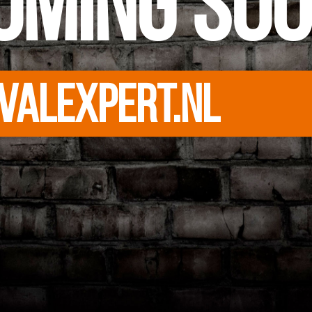
oming so
valexpert.nl